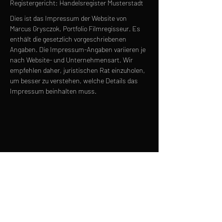
Registergericht: Handelsregister Musterstadt
Dies ist das Impressum der Website von
Marcus Grysczok, Portfolio Filmregisseur. Es
enthält die gesetzlich vorgeschriebenen
Angaben. Die Impressum-Angaben variieren je
nach Website- und Unternehmensart. Wir
empfehlen daher, juristischen Rat einzuholen,
um besser zu verstehen, welche Details das
Impressum beinhalten muss.
LINKTREE
INSTAGRAM