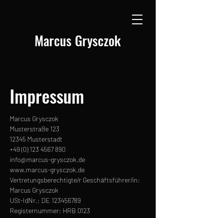
Marcus Grysczok
Impressum
Marcus Grysczok
Musterstraße 123
12345 Musterstadt
+49 (0) 123 4567 890
info@marcus-grysczok.de
www.marcus-grysczok.de
Vertretungsberechtigte/r Geschäftsführer/in:
Marcus Grysczok
USt-IdNr.: DE
123456789
Registernummer: HRB 0123